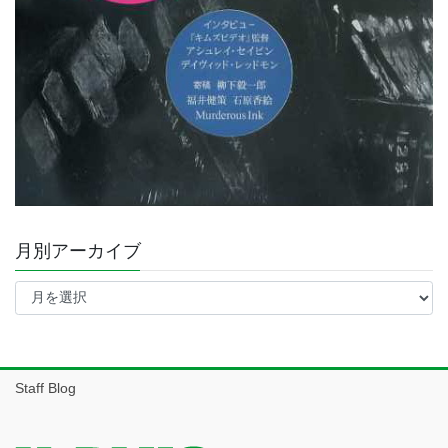
月別アーカイブ
月
別
ア
ー
カ
イ
Staff Blog
ブ