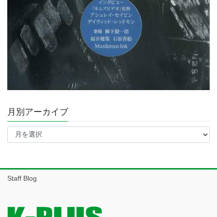
月別アーカイブ
月
別
ア
ー
カ
イ
Staff Blog
ブ