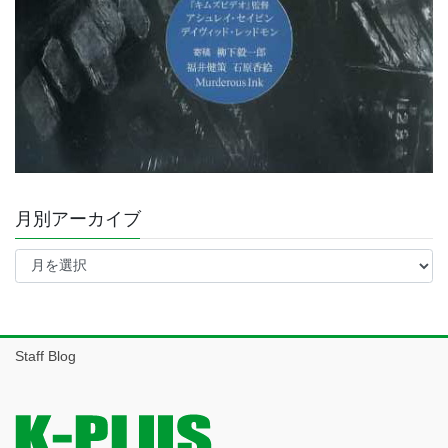
月別アーカイブ
月
別
ア
ー
カ
イ
Staff Blog
ブ