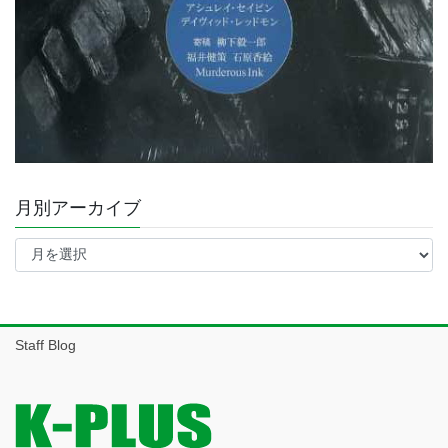
月別アーカイブ
月
別
ア
ー
カ
イ
Staff Blog
ブ