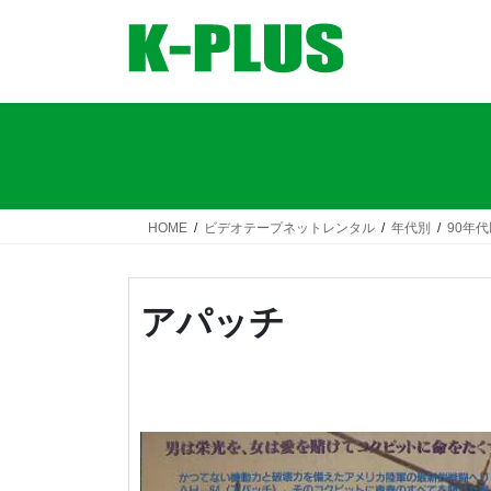
コ
ナ
ン
ビ
テ
ゲ
ン
ー
ツ
シ
へ
ョ
ス
ン
キ
に
ッ
移
HOME
ビデオテープネットレンタル
年代別
90年
プ
動
アパッチ