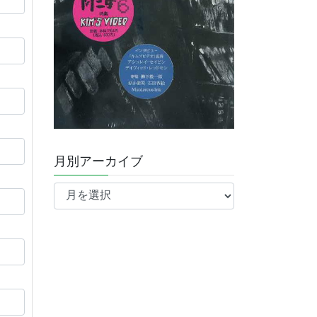
月別アーカイブ
月
別
ア
ー
カ
イ
ブ