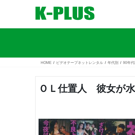
コ
ナ
ン
ビ
テ
ゲ
ン
ー
ツ
シ
へ
ョ
ス
ン
キ
に
ッ
移
HOME
ビデオテープネットレンタル
年代別
90年
プ
動
ＯＬ仕置人 彼女が