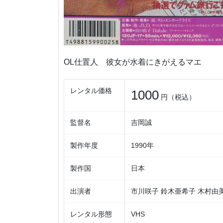
OL仕置人 彼女が水着にきがえるマエ
レンタル価格
1000
円（税込）
監督名
吉岡誠
製作年度
1990年
製作国
日本
出演者
市川咲子 鈴木亜希子 木村由美
レンタル形態
VHS