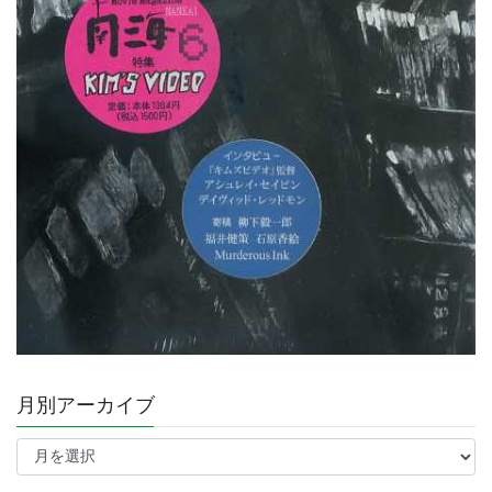
月別アーカイブ
月
別
ア