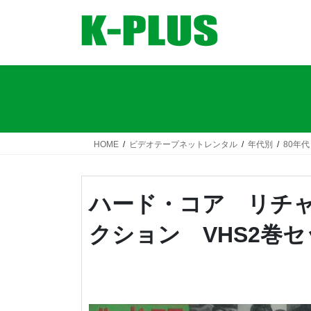
コ
ナ
ン
ビ
テ
ゲ
ン
ー
ツ
シ
へ
ョ
ス
ン
キ
に
ッ
移
HOME
ビデオテープネットレンタル
年代別
80年代
プ
動
ハード・コア リチ
クション VHS2巻セ