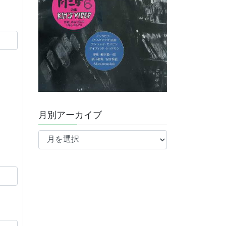
月別アーカイブ
月
別
ア
ー
カ
イ
ブ