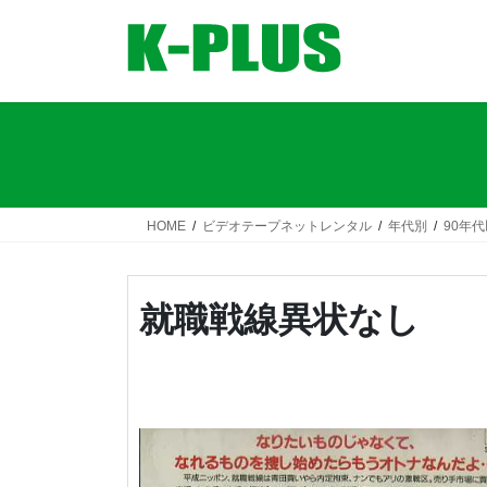
コ
ナ
ン
ビ
テ
ゲ
ン
ー
ツ
シ
へ
ョ
ス
ン
キ
に
ッ
移
HOME
ビデオテープネットレンタル
年代別
90年
プ
動
就職戦線異状なし