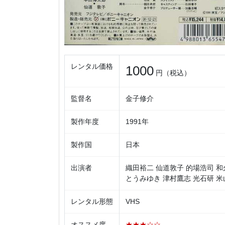
レンタル価格
1000
円（税込）
監督名
金子修介
製作年度
1991年
製作国
日本
出演者
織田裕二 仙道敦子 的場浩司 和
とうみゆき 津村鷹志 光石研 米
レンタル形態
VHS
オススメ度
★★★☆☆