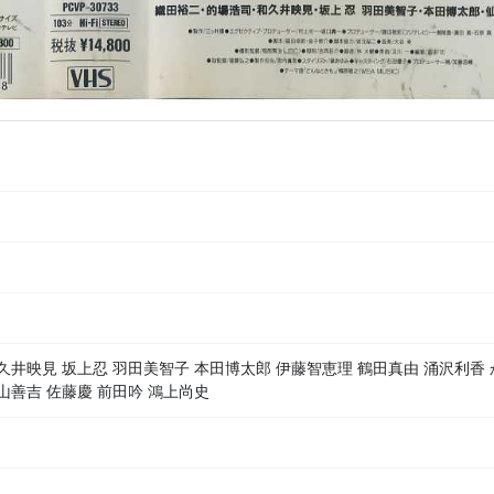
久井映見 坂上忍 羽田美智子 本田博太郎 伊藤智恵理 鶴田真由 涌沢利香 
山善吉 佐藤慶 前田吟 鴻上尚史