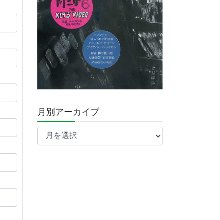
月別アーカイブ
月
別
ア
ー
カ
イ
ブ