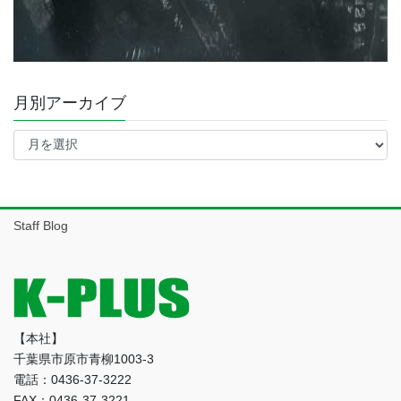
月別アーカイブ
月
別
ア
ー
カ
イ
Staff Blog
ブ
【本社】
千葉県市原市青柳1003-3
電話：0436-37-3222
FAX：0436-37-3221