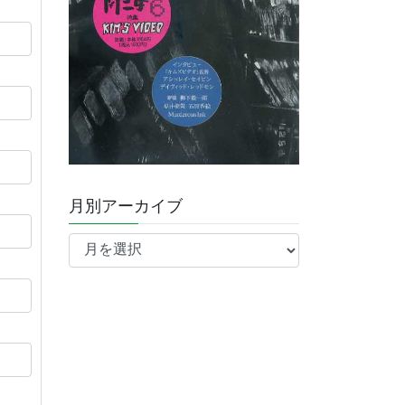
月別アーカイブ
月
別
ア
ー
カ
イ
ブ