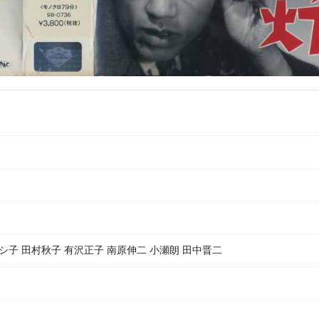
シ子 田村秋子 有沢正子 南原伸二 小瀬朗 田中晋二