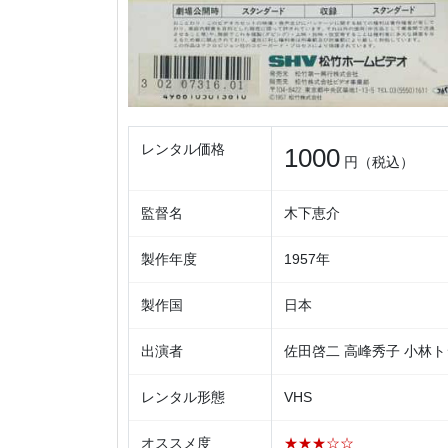
レンタル価格
1000
円（税込）
監督名
木下恵介
製作年度
1957年
製作国
日本
出演者
佐田啓二 高峰秀子 小林ト
レンタル形態
VHS
オススメ度
★★★☆☆