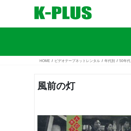
コ
ナ
ン
ビ
テ
ゲ
ン
ー
ツ
シ
へ
ョ
ス
ン
キ
に
ッ
移
HOME
ビデオテープネットレンタル
年代別
50年代
プ
動
風前の灯