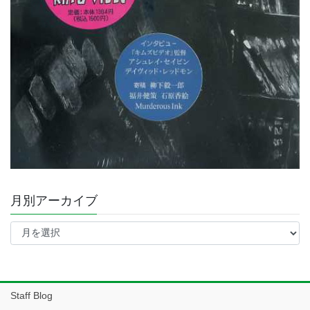
月別アーカイブ
月
別
ア
ー
カ
イ
Staff Blog
ブ