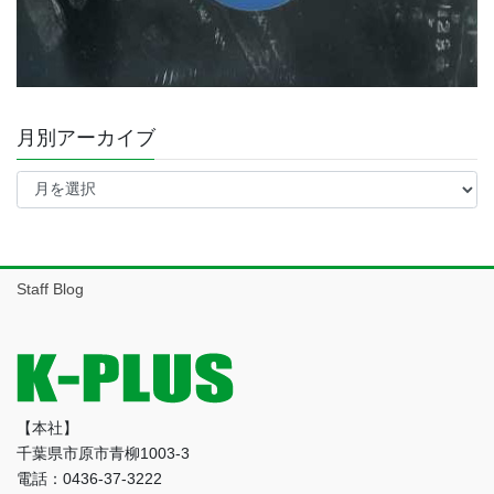
月別アーカイブ
月
別
ア
ー
カ
イ
Staff Blog
ブ
【本社】
千葉県市原市青柳1003-3
電話：0436-37-3222