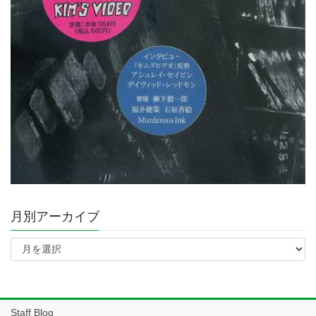
月別アーカイブ
月
別
ア
ー
カ
イ
Staff Blog