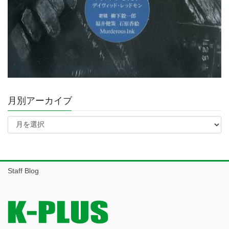
月別アーカイブ
月
別
ア
ー
カ
イ
Staff Blog
ブ