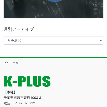
月別アーカイブ
月
別
ア
ー
カ
イ
Staff Blog
ブ
【本社】
千葉県市原市青柳1003-3
電話：0436-37-3222