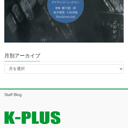
月別アーカイブ
月
別
ア
ー
カ
イ
Staff Blog
ブ