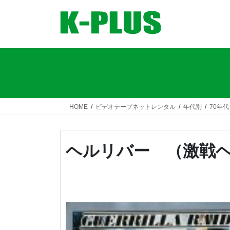
コ
ナ
ン
ビ
テ
ゲ
ン
ー
ツ
シ
へ
ョ
ス
ン
キ
に
ッ
移
HOME
ビデオテープネットレンタル
年代別
70年代
プ
動
ヘルリバー （激戦