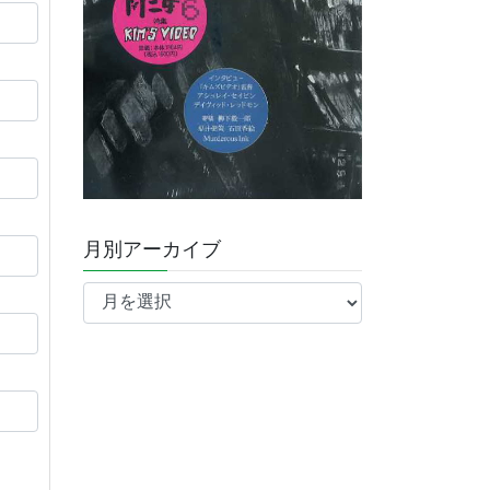
月別アーカイブ
月
別
ア
ー
カ
イ
ブ