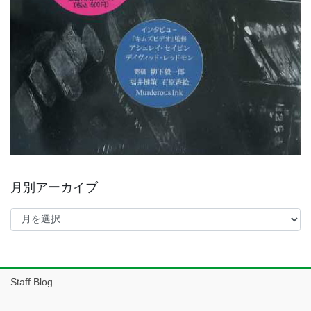
月別アーカイブ
月
別
ア
ー
カ
イ
Staff Blog
ブ