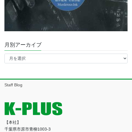
月別アーカイブ
月
別
ア
ー
カ
イ
Staff Blog
ブ
【本社】
千葉県市原市青柳1003-3