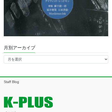
月別アーカイブ
月
別
ア
ー
カ
イ
Staff Blog
ブ