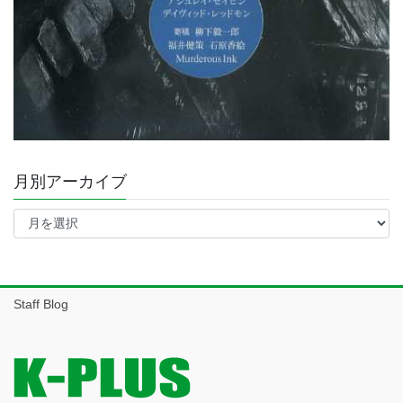
月別アーカイブ
月
別
ア
ー
カ
イ
Staff Blog
ブ