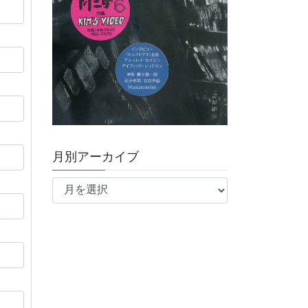
月別アーカイブ
月
別
ア
ー
カ
イ
ブ