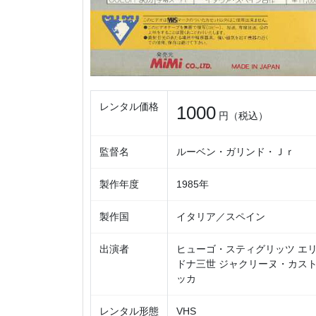
レンタル価格
1000
円（税込）
監督名
ルーベン・ガリンド・Ｊｒ
製作年度
1985年
製作国
イタリア／スペイン
出演者
ヒューゴ・スティグリッツ エリ
ドナ三世 ジャクリーヌ・カスト
ッカ
レンタル形態
VHS