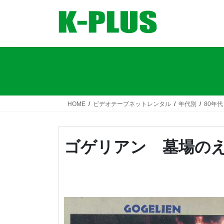
コ
ナ
ン
ビ
テ
ゲ
ン
ー
ツ
シ
へ
ョ
ス
ン
キ
に
ッ
移
HOME
ビデオテープネットレンタル
年代別
80年代
プ
動
ゴゲリアン 墓場の