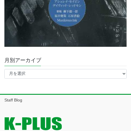
月別アーカイブ
月
別
ア
ー
カ
イ
Staff Blog
ブ