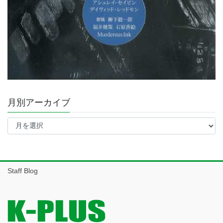
月別アーカイブ
月
別
ア
ー
カ
イ
Staff Blog
ブ