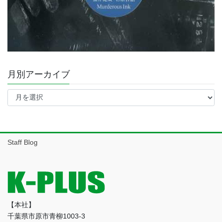
月別アーカイブ
月
別
ア
ー
カ
イ
Staff Blog
ブ
【本社】
千葉県市原市青柳1003-3