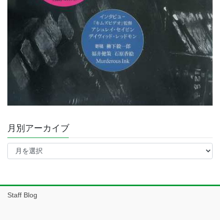
月別アーカイブ
月
別
ア
ー
カ
イ
Staff Blog
ブ