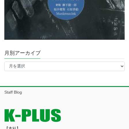
月別アーカイブ
月
別
ア
ー
カ
イ
Staff Blog
ブ
【本社】