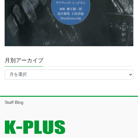
月別アーカイブ
月
別
ア
ー
カ
イ
Staff Blog
ブ