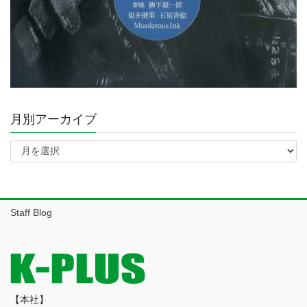
月別アーカイブ
月
別
ア
ー
カ
イ
Staff Blog
ブ
【本社】