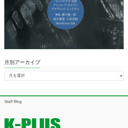
月別アーカイブ
月
別
ア
ー
カ
イ
Staff Blog
ブ