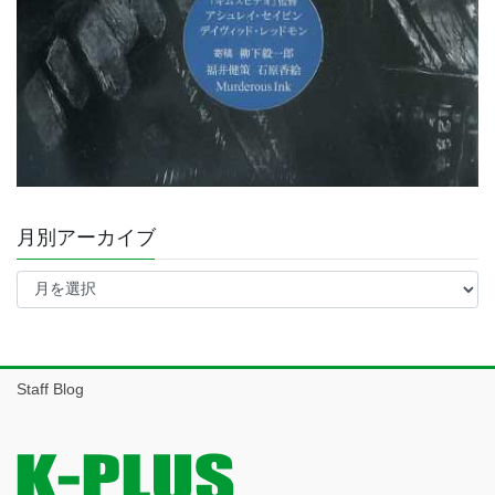
月別アーカイブ
月
別
ア
ー
カ
イ
Staff Blog
ブ