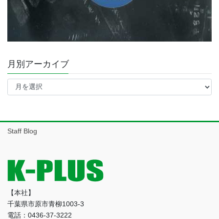
月別アーカイブ
月
別
ア
ー
カ
イ
Staff Blog
ブ
【本社】
千葉県市原市青柳1003-3
電話：0436-37-3222