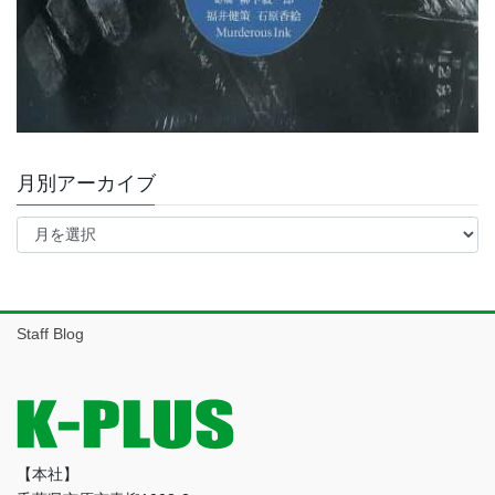
月別アーカイブ
月
別
ア
ー
カ
イ
Staff Blog
ブ
【本社】