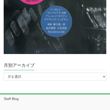
月別アーカイブ
月
別
ア
ー
カ
イ
Staff Blog
ブ