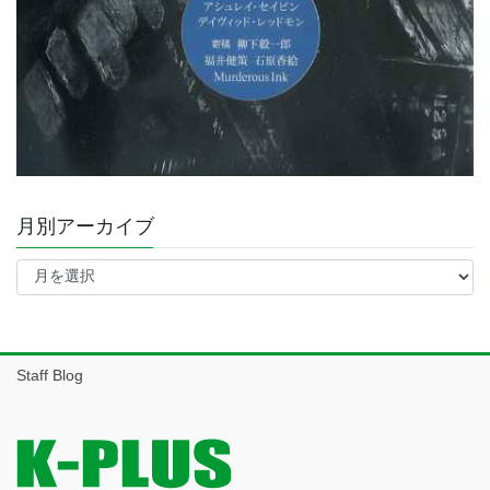
月別アーカイブ
月
別
ア
ー
カ
イ
Staff Blog
ブ