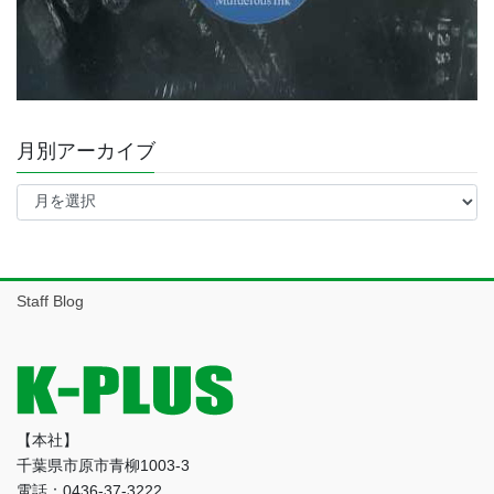
月別アーカイブ
月
別
ア
ー
カ
イ
Staff Blog
ブ
【本社】
千葉県市原市青柳1003-3
電話：0436-37-3222