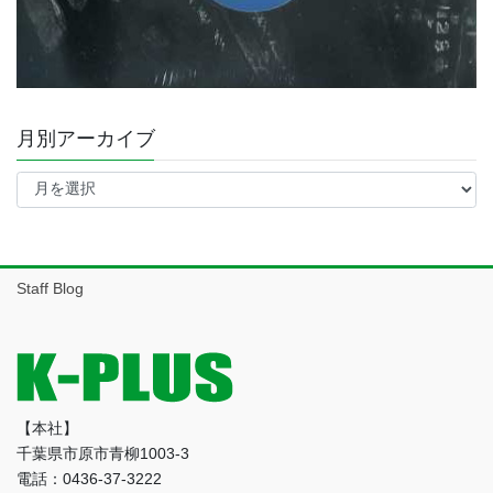
月別アーカイブ
月
別
ア
ー
カ
イ
Staff Blog
ブ
【本社】
千葉県市原市青柳1003-3
電話：0436-37-3222