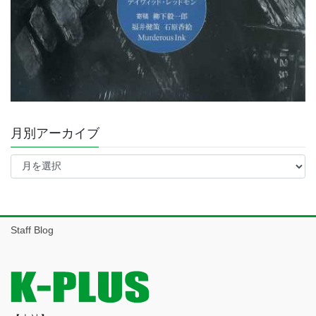
月別アーカイブ
月
別
ア
ー
カ
イ
Staff Blog
ブ