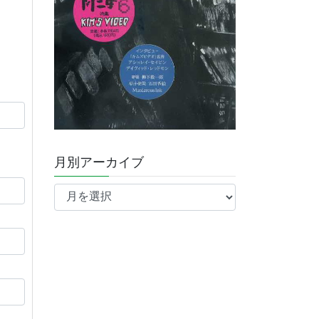
月別アーカイブ
月
別
ア
ー
カ
イ
ブ