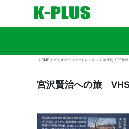
コ
ナ
ン
ビ
テ
ゲ
ン
ー
ツ
シ
へ
ョ
ス
ン
キ
に
ッ
移
HOME
ビデオテープネットレンタル
年代別
90年
プ
動
宮沢賢治への旅 VH