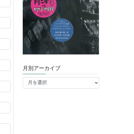
月別アーカイブ
月
別
ア
ー
カ
イ
ブ