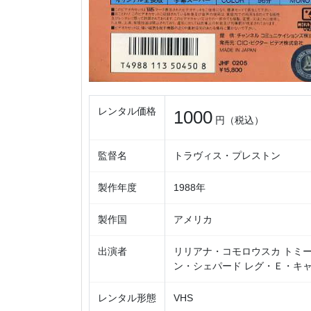
レンタル価格
1000
円（税込）
監督名
トラヴィス・プレストン
製作年度
1988年
製作国
アメリカ
出演者
リリアナ・コモロウスカ トミー
ン・シェパード レグ・Ｅ・キ
レンタル形態
VHS