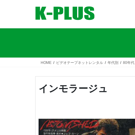
コ
ナ
ン
ビ
テ
ゲ
ン
ー
ツ
シ
へ
ョ
ス
ン
キ
に
ッ
移
HOME
ビデオテープネットレンタル
年代別
80年代
プ
動
インモラージュ