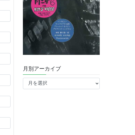
月別アーカイブ
月
別
ア
ー
カ
イ
ブ