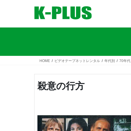
コ
ナ
ン
ビ
テ
ゲ
ン
ー
ツ
シ
へ
ョ
ス
ン
キ
に
ッ
移
HOME
ビデオテープネットレンタル
年代別
70年代
プ
動
殺意の行方