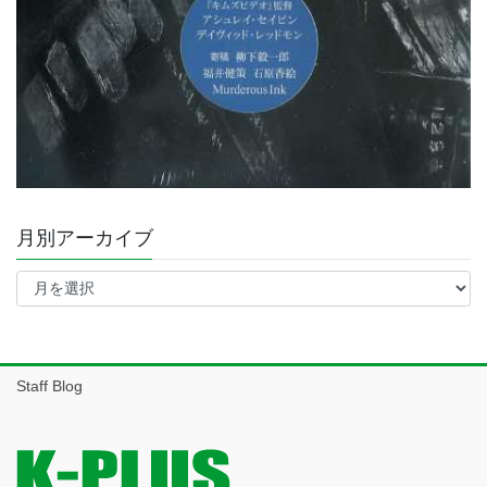
月別アーカイブ
月
別
ア
ー
カ
イ
Staff Blog
ブ