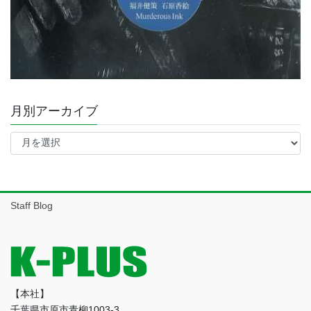
月別アーカイブ
月
別
ア
ー
カ
イ
Staff Blog
ブ
【本社】
千葉県市原市青柳1003-3