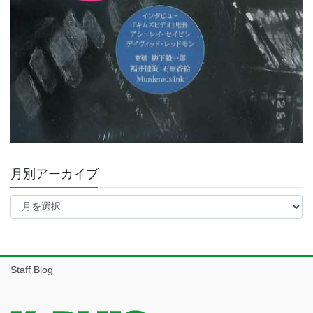
月別アーカイブ
月
別
ア
ー
カ
イ
Staff Blog
ブ