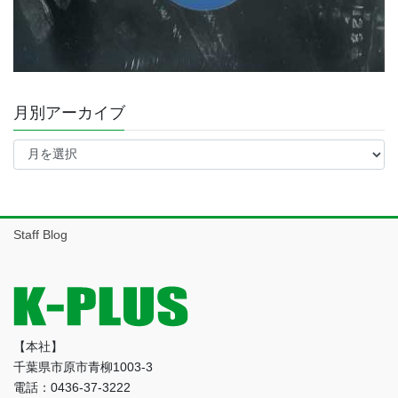
月別アーカイブ
月
別
ア
ー
カ
イ
Staff Blog
ブ
【本社】
千葉県市原市青柳1003-3
電話：0436-37-3222