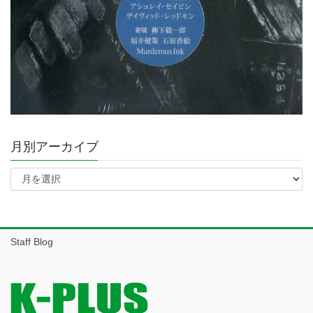
月別アーカイブ
月
別
ア
ー
カ
イ
Staff Blog
ブ