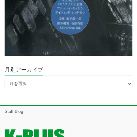
月別アーカイブ
月
別
ア
ー
カ
イ
Staff Blog
ブ