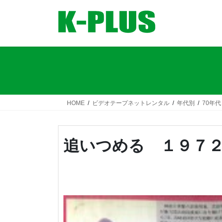
コ
ナ
ン
ビ
テ
ゲ
ン
ー
ツ
シ
へ
ョ
ス
ン
キ
に
ッ
移
HOME
ビデオテープネットレンタル
年代別
70年代
プ
動
追いつめる １９７