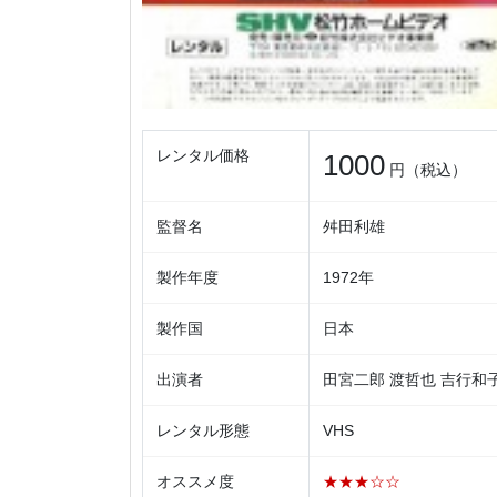
レンタル価格
1000
円（税込）
監督名
舛田利雄
製作年度
1972年
製作国
日本
出演者
田宮二郎 渡哲也 吉行和
レンタル形態
VHS
オススメ度
★★★☆☆