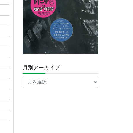
月別アーカイブ
月
別
ア
ー
カ
イ
ブ