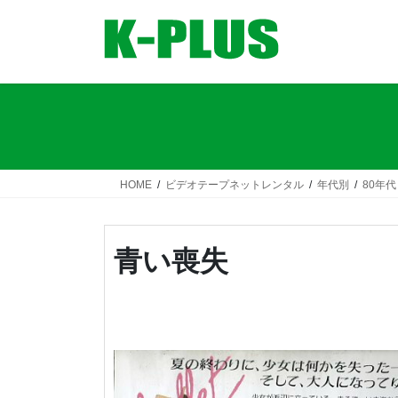
コ
ナ
ン
ビ
テ
ゲ
ン
ー
ツ
シ
へ
ョ
ス
ン
キ
に
ッ
移
HOME
ビデオテープネットレンタル
年代別
80年代
プ
動
青い喪失