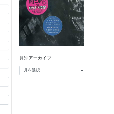
月別アーカイブ
月
別
ア
ー
カ
イ
ブ